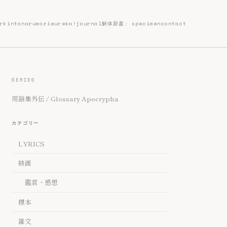
rk
intonarumori
eureka!
journal
解体新書: specimen
contact
SERIES
用語集外伝 / Glossary Apocrypha
カテゴリー
LYRICS
映画
鑑賞・感想
標本
雑文