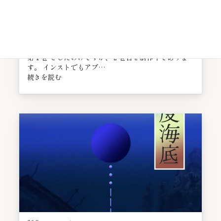
制作
2023.05.20
妄想列車は各駅停車
先週、『深度海底』を公開しました。 SF音楽音絵巻
第１巻 としたわけですが、２巻目を制作中でありま
す。 インストでもアブ…
続きを読む