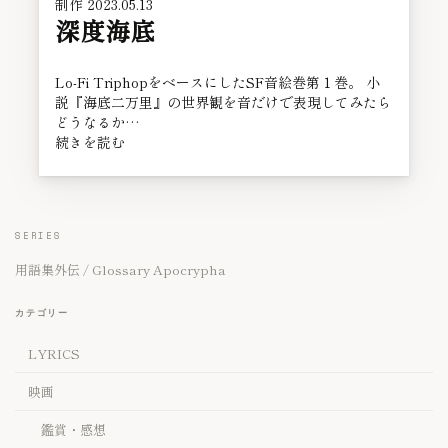
制作
2023.05.13
深度海底
Lo-Fi TriphopをベースにしたSF音絵巻第１巻。 小
説『海底二万里』の世界観を音だけで表現してみたら
どうなるか…
続きを読む
SERIES
用語集外伝 / Glossary Apocrypha
カテゴリー
LYRICS
映画
鑑賞・感想