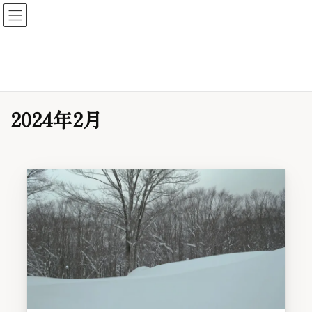
無意味な風景
Useless Landscape
profile
solo work
intonarumori
eureka!
journal
解体新書: specimen
contact
2024年2月