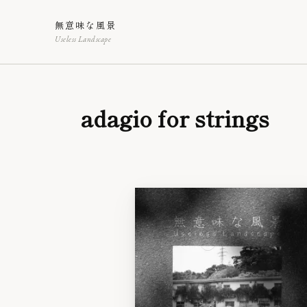
無意味な風景
Useless Landscape
adagio for strings