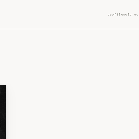
profile
solo wo