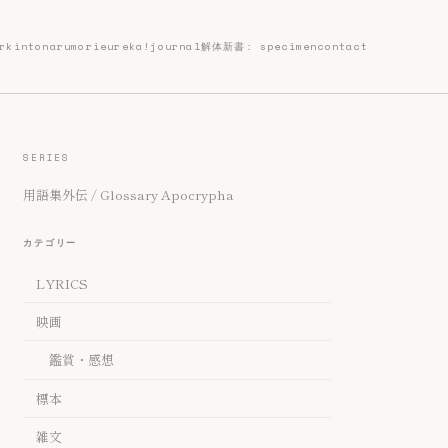
rk
intonarumori
eureka!
journal
解体新書: specimen
contact
SERIES
用語集外伝 / Glossary Apocrypha
カテゴリー
LYRICS
映画
鑑賞・感想
標本
雑文