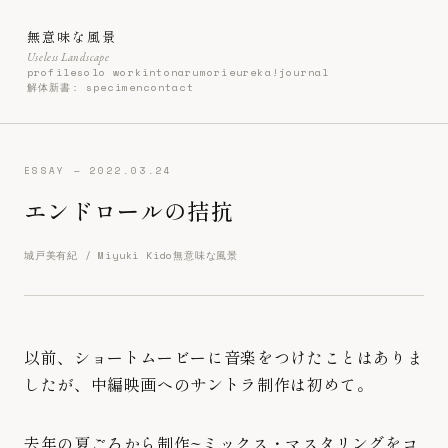
無意味な風景
Useless Landscape
profile
solo work
intonarumori
eureka!
journal
解体新書: specimen
contact
ESSAY — 2022.03.24
エンドロールの拮抗
城戸美有紀 / Miyuki Kido
無意味な風景
以前、ショートムービーに音楽をつけたことはありま
したが、中編映画へのサントラ制作は初めて。
去年の夏ごろから制作~ミックス・マスタリングをコ